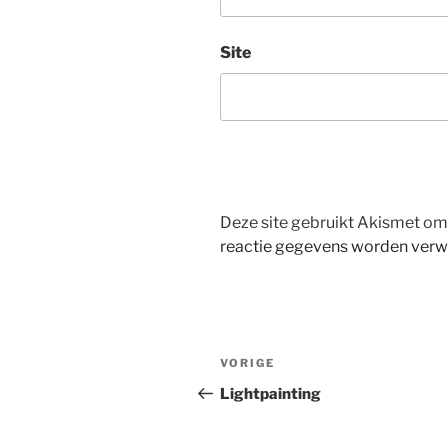
Site
Deze site gebruikt Akismet o
reactie gegevens worden verw
Bericht
Vorig
VORIGE
navigatie
bericht
Lightpainting