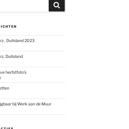
Zoeken
RICHTEN
rz , Duitsland 2023
rz, Duitsland
ve herfstfoto’s
0
etten
ijgbaar bij Werk aan de Muur
ACTIES