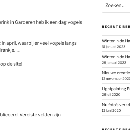
Zoeken
naar:
brink in Garderen heb ik een dag vogels
RECENTE BE
Winter in de Ha
 april, waarbij er veel vogels langs
31 januari 2023
rankje…..
Winter in de Ha
28 januari 2022
op de site!
Nieuwe creatie
12 november 202
Lightpainting P
26 juli 2020
Nu foto’s verkr
12 juni 2020
bliceerd.
Vereiste velden zijn
RECENTE RE